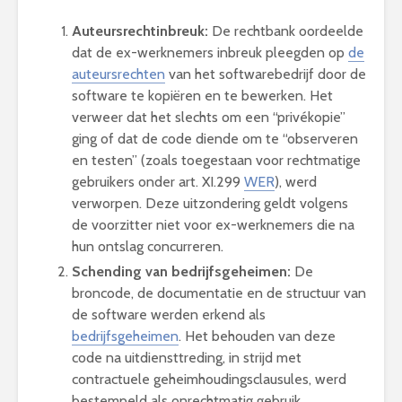
Auteursrechtinbreuk:
De rechtbank oordeelde
dat de ex-werknemers inbreuk pleegden op
de
auteursrechten
van het softwarebedrijf door de
software te kopiëren en te bewerken. Het
verweer dat het slechts om een “privékopie”
ging of dat de code diende om te “observeren
en testen” (zoals toegestaan voor rechtmatige
gebruikers onder art. XI.299
WER
), werd
verworpen. Deze uitzondering geldt volgens
de voorzitter niet voor ex-werknemers die na
hun ontslag concurreren.
Schending van bedrijfsgeheimen:
De
broncode, de documentatie en de structuur van
de software werden erkend als
bedrijfsgeheimen
. Het behouden van deze
code na uitdiensttreding, in strijd met
contractuele geheimhoudingsclausules, werd
bestempeld als onrechtmatig gebruik.