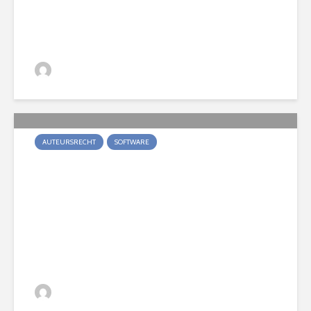
software kopieert?
Joris Deene
9 maanden geleden
363 keer bekeken
AUTEURSRECHT
SOFTWARE
Kan een adblocker het
auteursrecht van een
website schenden?
Joris Deene
11 maanden geleden
332 keer bekeken