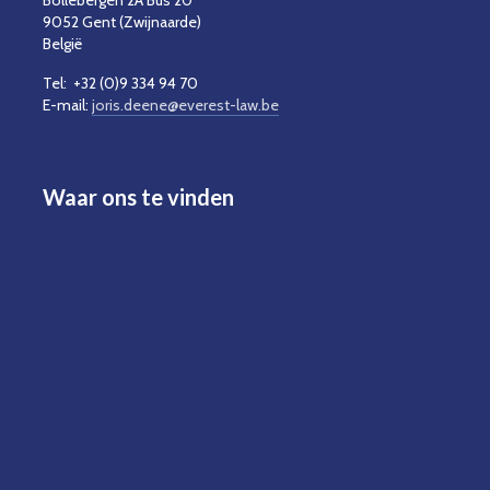
Bollebergen 2A Bus 20
9052 Gent (Zwijnaarde)
België
Tel: +32 (0)9 334 94 70
E-mail:
joris.deene@everest-law.be
Waar ons te vinden