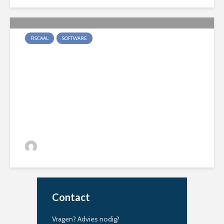
FISCAAL
SOFTWARE
Nieuwe BELSPO-richtlijnen
2025 voor innovatieaftrek op
software: wat moet je
weten?
Joris Deene
10/06/2025
712 keer bekeken
Contact
Vragen? Advies nodig?