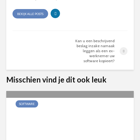
BEKIJK ALLE POSTS
Kan u een beschrijvend
beslag inzake namaak
leggen als een ex-
werknemer uw
software kopieert?
Misschien vind je dit ook leuk
SOFTWARE
Kan u een beschrijvend
beslag inzake namaak leggen
als een ex-werknemer uw