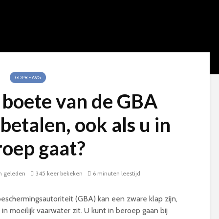
GDPR - AVG
 boete van de GBA
betalen, ook als u in
roep gaat?
 geleden
345 keer bekeken
6 minuten leestijd
chermingsautoriteit (GBA) kan een zware klap zijn,
 in moeilijk vaarwater zit. U kunt in beroep gaan bij