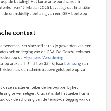
roep de betaling? Het korte antwoord is: nee, in
tenhof van 19 februari 2025 bevestigt dat financiële
 om de onmiddellijke betaling van een GBA boete op
ische context
na tweemaal het slachtoffer te zijn geworden van een
onderzoek onderging van de GBA. De Geschillenkamer
breuken op de
Algemene Verordening
.a. op artikels 5, 24, 32 en 35). Bij haar
beslissing
van
 ziekenhuis een administratieve geldboete op van
t deze sanctie en tekende beroep aan bij het
ing te vernietigen. Cruciaal is dat het ziekenhuis, in
aak, ook de schorsing van de tenuitvoerlegging van de