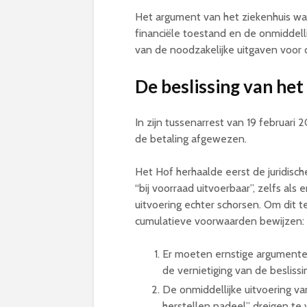
Het argument van het ziekenhuis was 
financiële toestand en de onmiddel
van de noodzakelijke uitgaven voor 
De beslissing van he
In zijn tussenarrest van 19 februari
de betaling afgewezen
.
Het Hof herhaalde eerst de juridische
“bij voorraad uitvoerbaar”, zelfs al
uitvoering echter schorsen. Om dit
cumulatieve voorwaarden bewijzen
:
Er moeten ernstige argumenten 
de vernietiging van de besliss
De onmiddellijke uitvoering va
herstellen nadeel” dreigen te