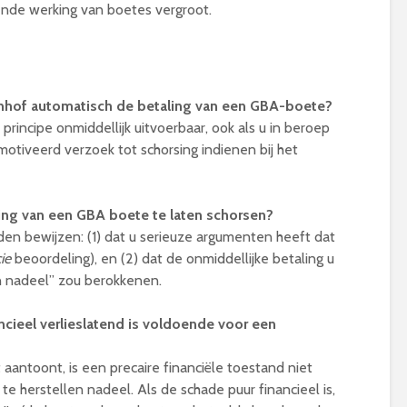
kende werking van boetes vergroot.
enhof automatisch de betaling van een GBA-boete?
principe onmiddellijk uitvoerbaar, ook als u in beroep
motiveerd verzoek tot schorsing indienen bij het
ing van een GBA boete te laten schorsen?
n bewijzen: (1) dat u serieuze argumenten heeft dat
ie
beoordeling), en (2) dat de onmiddellijke betaling u
en nadeel” zou berokkenen.
nancieel verlieslatend is voldoende voor een
st aantoont, is een precaire financiële toestand niet
 te herstellen nadeel. Als de schade puur financieel is,