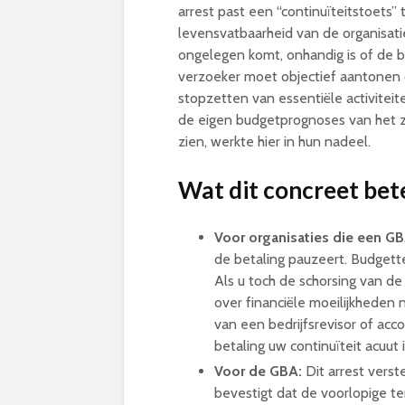
arrest past een “continuïteitstoets” t
levensvatbaarheid van de organisati
ongelegen komt, onhandig is of de 
verzoeker moet objectief aantonen da
stopzetten van essentiële activitei
de eigen budgetprognoses van het zi
zien, werkte hier in hun nadeel
.
Wat dit concreet bet
Voor organisaties die een GB
de betaling pauzeert. Budgette
Als u toch de schorsing van de
over financiële moeilijkheden ni
van een bedrijfsrevisor of ac
betaling uw continuïteit acuut 
Voor de GBA:
Dit arrest verst
bevestigt dat de voorlopige te