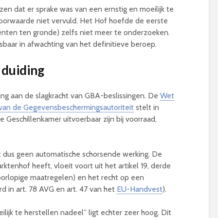
zen dat er sprake was van een ernstig en moeilijk te
oorwaarde niet vervuld. Het Hof hoefde de eerste
nten ten gronde) zelfs niet meer te onderzoeken.
isbaar in afwachting van het definitieve beroep.
 duiding
ering aan de slagkracht van GBA-beslissingen. De
Wet
 van de Gegevensbeschermingsautoriteit
stelt in
de Geschillenkamer uitvoerbaar zijn bij voorraad,
t dus geen automatische schorsende werking. De
rktenhof heeft, vloeit voort uit het artikel 19, derde
orlopige maatregelen) en het recht op een
d in art. 78 AVG en art. 47 van het
EU-Handvest
).
ijk te herstellen nadeel” ligt echter zeer hoog. Dit