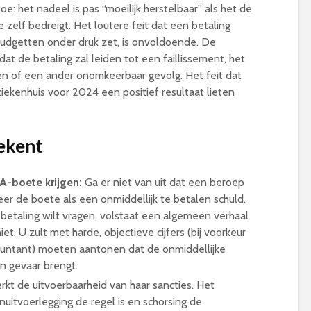
oe: het nadeel is pas “moeilijk herstelbaar” als het de
e zelf bedreigt
. Het loutere feit dat een betaling
budgetten onder druk zet, is onvoldoende. De
t de betaling zal leiden tot een faillissement, het
ten of een ander onomkeerbaar gevolg. Het feit dat
ekenhuis voor 2024 een positief resultaat lieten
ekent
A-boete krijgen:
Ga er niet van uit dat een beroep
er de boete als een onmiddellijk te betalen schuld.
 betaling wilt vragen, volstaat een algemeen verhaal
et. U zult met harde, objectieve cijfers (bij voorkeur
countant) moeten aantonen dat de onmiddellijke
in gevaar brengt.
erkt de uitvoerbaarheid van haar sancties. Het
nuitvoerlegging de regel is en schorsing de