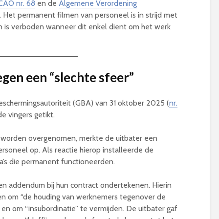
CAO nr. 68
en de
Algemene Verordening
. Het permanent filmen van personeel is in strijd met
en is verboden wanneer dit enkel dient om het werk
egen een “slechte sfeer”
eschermingsautoriteit (GBA) van 31 oktober 2025 (
nr.
e vingers getikt.
u worden overgenomen, merkte de uitbater een
rsoneel op. Als reactie hierop installeerde de
a’s die permanent functioneerden.
en addendum bij hun contract ondertekenen
. Hierin
den om “de houding van werknemers tegenover de
en om “insubordinatie” te vermijden
. De uitbater gaf