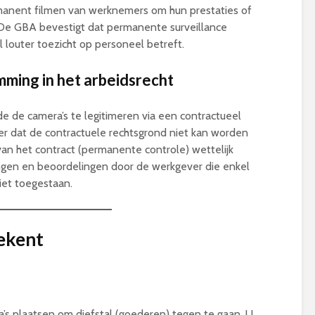
ermanent filmen van werknemers om hun prestaties of
. De GBA bevestigt dat permanente surveillance
 louter toezicht op personeel betreft.
ming in het arbeidsrecht
 de camera’s te legitimeren via een contractueel
 dat de contractuele rechtsgrond niet kan worden
n het contract (permanente controle) wettelijk
ingen en beoordelingen door de werkgever die enkel
iet toegestaan.
ekent
s plaatsen om diefstal (goederen) tegen te gaan. U