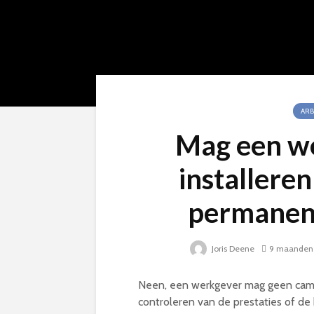
ARB
Mag een we
installere
permanent
Joris Deene
9 maanden
Neen, een werkgever mag geen came
controleren van de prestaties of 