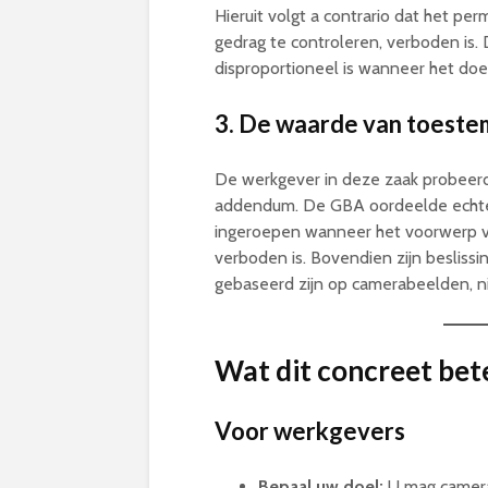
Hieruit volgt a contrario dat het p
gedrag te controleren, verboden is
disproportioneel is wanneer het doel
3. De waarde van toestem
De werkgever in deze zaak probeerde
addendum. De GBA oordeelde echter
ingeroepen wanneer het voorwerp va
verboden is. Bovendien zijn besliss
gebaseerd zijn op camerabeelden, n
Wat dit concreet bet
Voor werkgevers
Bepaal uw doel:
U mag camera’