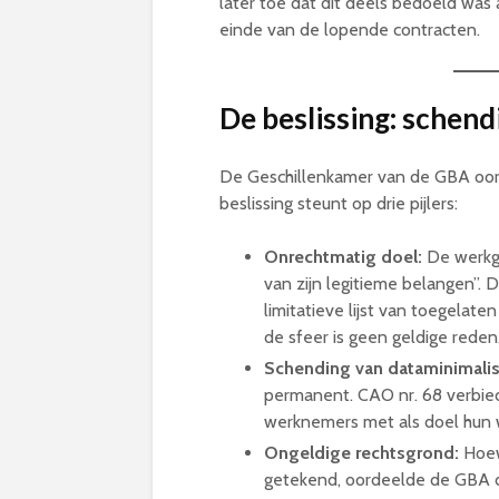
later toe dat dit deels bedoeld was
einde van de lopende contracten
.
De beslissing: schen
De Geschillenkamer van de GBA oor
beslissing steunt op drie pijlers:
Onrechtmatig doel:
De werkge
van zijn legitieme belangen”. 
limitatieve lijst van toegelat
de sfeer is geen geldige reden
Schending van dataminimalis
permanent. CAO nr. 68 verbie
werknemers met als doel hun w
Ongeldige rechtsgrond:
Hoew
getekend, oordeelde de GBA da