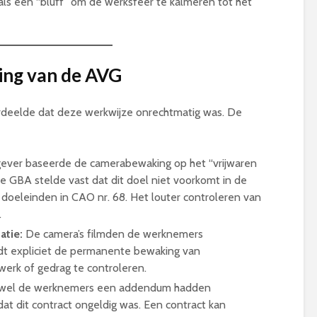
 als een “bluff” om de werksfeer te kalmeren tot het
ding van de AVG
deelde dat deze werkwijze onrechtmatig was. De
ver baseerde de camerabewaking op het “vrijwaren
De GBA stelde vast dat dit doel niet voorkomt in de
en doeleinden in CAO nr. 68. Het louter controleren van
.
atie:
De camera’s filmden de werknemers
dt expliciet de permanente bewaking van
erk of gedrag te controleren.
el de werknemers een addendum hadden
t dit contract ongeldig was. Een contract kan