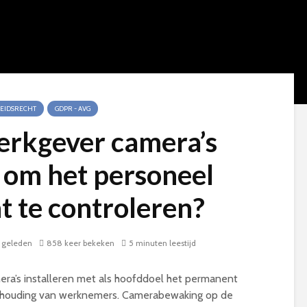
EIDSRECHT
GDPR - AVG
rkgever camera’s
n om het personeel
 te controleren?
 geleden
858 keer bekeken
5 minuten leestijd
ra’s installeren met als hoofddoel het permanent
de houding van werknemers. Camerabewaking op de