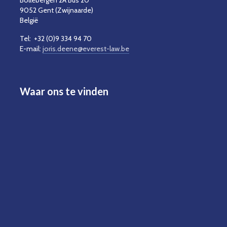
Bollebergen 2A Bus 20
9052 Gent (Zwijnaarde)
België
Tel: +32 (0)9 334 94 70
E-mail:
joris.deene@everest-law.be
Waar ons te vinden